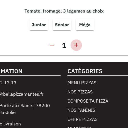
Tomate, fromage, 3 légumes au choix
Junior
Sénior
Méga
1
RMATION
CATÉGORIES
2 13 13
MENU PIZZAS
NOS PIZZAS
@bellapizzamantes.fr
COMPOSE TA PIZZA
Porte aux Saints
,
78200
NOS PANINIS
la-Jolie
OFFRE PIZZAS
e livraison