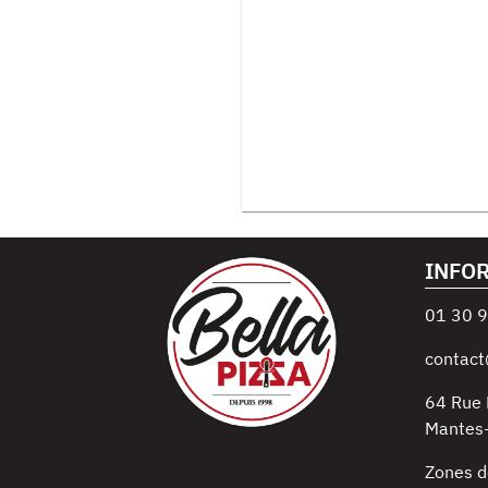
INFO
01 30 9
contact
64 Rue 
Mantes-
Zones d