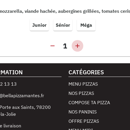
ozzarella, viande hachée, aubergines grillées, tomates ceris
Junior
Sénior
Méga
1
RMATION
CATÉGORIES
2 13 13
MENU PIZZAS
NOS PIZZAS
@bellapizzamantes.fr
COMPOSE TA PIZZA
Porte aux Saints
,
78200
NOS PANINIS
la-Jolie
OFFRE PIZZAS
e livraison