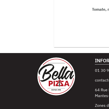
Tomate, m
INFO
01 30 9
contact
64 Rue 
Mantes-
Zones d